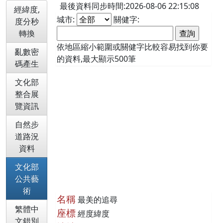
最後資料同步時間:2026-08-06 22:15:08
經緯度,
城市:
關健字:
度分秒
轉換
依地區縮小範圍或關健字比較容易找到你要
亂數密
的資料,最大顯示500筆
碼產生
文化部
整合展
覽資訊
自然步
道路況
資料
文化部
公共藝
術
名稱
最美的追尋
繁體中
座標
經度緯度
文錯別