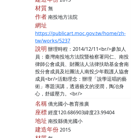
材質
無
作者
南投地方法院
網址
https://publicart.moc.gov.tw/home/zh-
tw/works/5237
說明
辦理時程：2014/12/11<br/>參加人
員：臺灣南投地方法院暨檢察署同仁、南投
律師公會成員、財團法人法律扶助基金會南
投分會成員及社團法人南投少年觀護人協會
成員<br/>活動理念：辦理「說學逗唱的藝
術」專題演講，透過藝文的浸潤，陶冶身
心，舒緩壓力。<br/>
名稱
僑光國小-教育推廣
座標
經度120.686903緯度23.99404
地址
南投縣僑光國小
建造年份
2015
材質