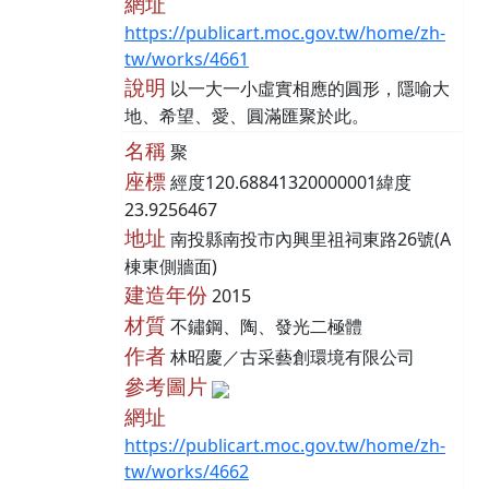
網址
https://publicart.moc.gov.tw/home/zh-
tw/works/4661
說明
以一大一小虛實相應的圓形，隱喻大
地、希望、愛、圓滿匯聚於此。
名稱
聚
座標
經度120.68841320000001緯度
23.9256467
地址
南投縣南投市內興里祖祠東路26號(A
棟東側牆面)
建造年份
2015
材質
不鏽鋼、陶、發光二極體
作者
林昭慶／古采藝創環境有限公司
參考圖片
網址
https://publicart.moc.gov.tw/home/zh-
tw/works/4662