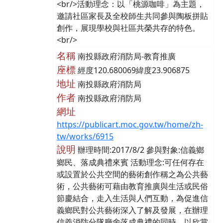
<br/>活動理念：以「桃源咖啡」為主題，
邀請社區家長及全校師生共同參與陶板拼貼
創作，展現學校與社區共榮共存的特色。
<br/>
名稱
南投縣政府消防局-教育推廣
座標
經度120.680069緯度23.906875
地址
南投縣政府消防局
作者
南投縣政府消防局
網址
https://publicart.moc.gov.tw/home/zh-
tw/works/6915
說明
辦理時間:2017/8/2 參與對象:信義鄉
鄉民、落成典禮來賓 活動理念:可任何存在
或設置於公共空間的藝術創作稱之為公共藝
術，公共藝術可藉由教育推廣與生活或民俗
節慶結合，走入生活與人們互動，為促進信
義鄉民對公共藝術深入了解及發展，在辦理
信義消防分隊廳舍落成典禮的同時，以欣賞