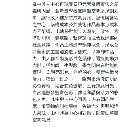
及中興－中心再現等四項元素及所蘊含之意
義與內涵，並考量學校無障礙空間之規劃方
向，讓行政大樓穿堂成為資訊、記憶與藝術
之中心，築構成本公共藝術作品基本形式和
內容架構。 1.軌跡動能：以歷史、政治、經
濟動能與「囊底路」緊密環扣成敦親睦鄰的
社區意識，作為主體造型韻律概念，形成公
共藝術的主體迴旋造型樣式。 2.寧靜中活
力：由人群互動所形成之韻律，迴旋於動力
內部，猶如師、生與教、學之間內在動能的
實現。 3.明亮彩色：年輕的心，穩定中散發
活力，猶如「日之心」，匯聚出清澈鮮明的
彩色質地。結合彩色玻璃、三菱鏡及日光，
自然地散發豐富色彩，傳達和諧與活力的彩
色人生。 4.中興－中心再現：左右凹凸對
應，虛實軸線韻律翻轉，象徵內外再興和活
力泉源，由中興至中心相對應，以帶動整體
空間氣息。