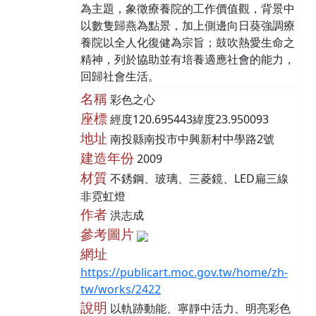
為主題，象徵療養院的工作價值觀，背景中
以數隻歸燕為點景，加上側邊向日葵強調療
養院以全人化復健為宗旨；鼓吹熱愛生命之
精神，列於協助並有培養適應社會的能力，
回歸社會生活。
名稱
彩色之心
座標
經度120.695443緯度23.950093
地址
南投縣南投市中興新村中學路2號
建造年份
2009
材質
不銹鋼、玻璃、三菱鏡、LED扁三線
非霓虹燈
作者
洪志成
參考圖片
網址
https://publicart.moc.gov.tw/home/zh-
tw/works/2422
說明
以軌跡動能、寧靜中活力、明亮彩色