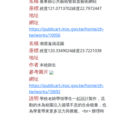
名稱
臺東縣公共藝術暨裝置藝術網站
座標
經度121.0713702緯度22.7972447
地址
網址
https://publicart.moc.gov.tw/home/zh-
tw/works/10056
名稱
潮厝漩渦花園
座標
經度120.3349024緯度23.7221038
地址
作者
本校師生
參考圖片
網址
https://publicart.moc.gov.tw/home/zh-
tw/works/10692
說明
學校老師帶領學生一起設計製作，流
動的水為校園注入循環不息的生命能量，也
為學童帶來更多活力與療癒。<br> 辦理時