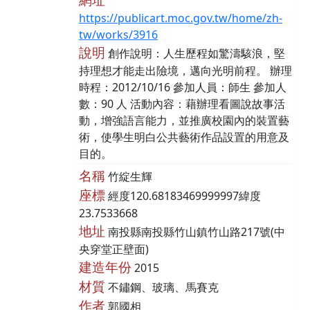
https://publicart.moc.gov.tw/home/zh-
tw/works/3916
說明
創作說明：人生歷程如驚濤駭浪，堅
持理想才能走出險境，邁向光明前程。 辦理
時程：2012/10/16 參加人員：師生 參加人
數：90 人 活動內容：藉辦理看圖說故事活
動，增強語言能力，並推廣校園內的裝置藝
術，使學生明白公共藝術作品設置的用意及
目的。
名稱
竹綻生輝
座標
經度120.68183469999997緯度
23.7533668
地址
南投縣南投縣竹山鎮竹山路217號(中
央穿堂正壁面)
建造年份
2015
材質
不鏽鋼、玻璃、馬賽克
作者
郭國相