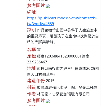
參考圖片
網址
https://publicart.moc.gov.tw/home/zh-
tw/works/4339
說明
作品象徵竹山國中是學子人生旅途中
的重要扉頁，引領孩子在生命中找到屬於自
己的天賦與潛能。
名稱
震
座標
經度120.68841320000001緯度
23.9256467
地址
南投縣南投市內興里祖祠東路26號(園
區入口右側草坪)
建造年份
2015
材質
玻璃纖維強化水泥、陶、發光二極體
作者
林昭慶／古采藝創環境有限公司
參考圖片