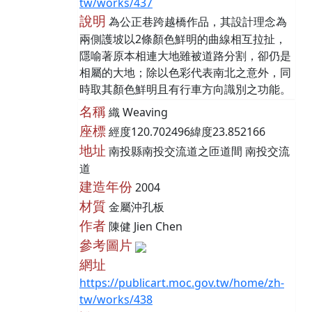
tw/works/437
說明
為公正巷跨越橋作品，其設計理念為
兩側護坡以2條顏色鮮明的曲線相互拉扯，
隱喻著原本相連大地雖被道路分割，卻仍是
相屬的大地；除以色彩代表南北之意外，同
時取其顏色鮮明且有行車方向識別之功能。
名稱
織 Weaving
座標
經度120.702496緯度23.852166
地址
南投縣南投交流道之匝道間 南投交流
道
建造年份
2004
材質
金屬沖孔板
作者
陳健 Jien Chen
參考圖片
網址
https://publicart.moc.gov.tw/home/zh-
tw/works/438