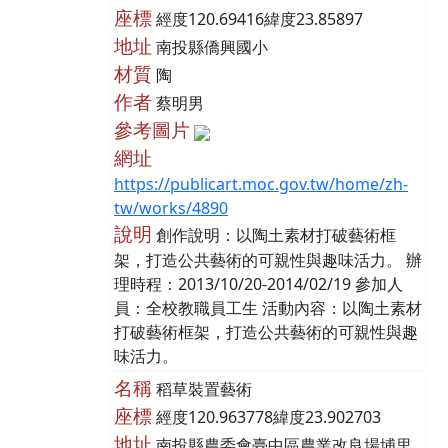
座標
經度120.69416緯度23.85897
地址
南投縣僑興國小
材質
陶
作者
蔡明男
參考圖片
網址
https://publicart.moc.gov.tw/home/zh-
tw/works/4890
說明
創作說明：以陶土素材打破藝術框
架，打造公共藝術的可親性與趣味活力。 辦
理時程：2013/10/20-2014/02/19 參加人
員：全校教職員工生 活動內容：以陶土素材
打破藝術框架，打造公共藝術的可親性與趣
味活力。
名稱
稻草裝置藝術
座標
經度120.963778緯度23.902703
地址
南投縣農委會臺中區農業改良場埔里