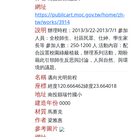
網址
https://publicart.moc.gov.tw/home/zh-
tw/works/3914
說明
辦理時程：2013/3/22-2013/7/1 參加
人員：全校師生、社區民眾、仕紳、學生家
長等 參加人數：250-1200 人 活動內容：配
合設置校園綠籬植栽，辦理系列活動，期盼
藉此引領師生反思與討論，人與自然、與環
境的議題。
名稱
邁向光明前程
座標
經度120.666462緯度23.664018
地址
南投縣瑞竹國小
建造年份
0000
材質
馬賽克
作者
梁雅惠
參考圖片
網址