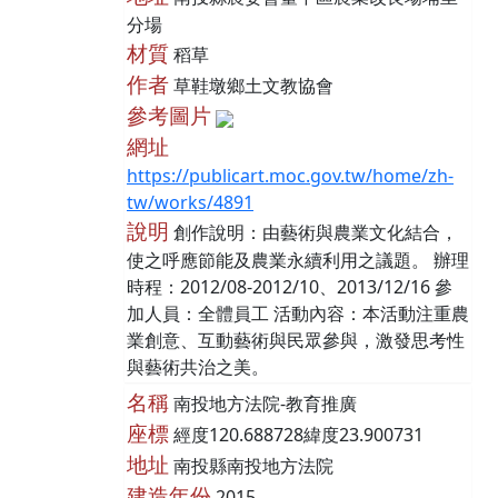
分場
材質
稻草
作者
草鞋墩鄉土文教協會
參考圖片
網址
https://publicart.moc.gov.tw/home/zh-
tw/works/4891
說明
創作說明：由藝術與農業文化結合，
使之呼應節能及農業永續利用之議題。 辦理
時程：2012/08-2012/10、2013/12/16 參
加人員：全體員工 活動內容：本活動注重農
業創意、互動藝術與民眾參與，激發思考性
與藝術共治之美。
名稱
南投地方法院-教育推廣
座標
經度120.688728緯度23.900731
地址
南投縣南投地方法院
建造年份
2015