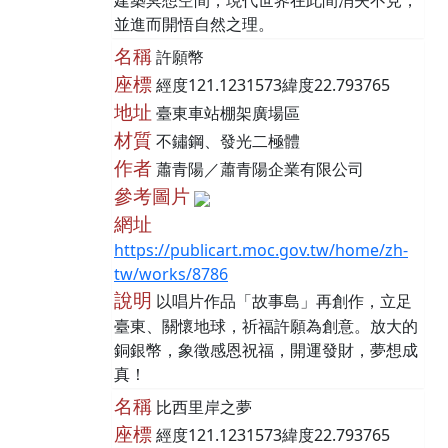
建築冥想空間，現代世界在此間消失不見，
並進而開悟自然之理。
名稱
許願幣
座標
經度121.1231573緯度22.793765
地址
臺東車站棚架廣場區
材質
不鏽鋼、發光二極體
作者
蕭青陽／蕭青陽企業有限公司
參考圖片
網址
https://publicart.moc.gov.tw/home/zh-
tw/works/8786
說明
以唱片作品「故事島」再創作，立足
臺東、關懷地球，祈福許願為創意。放大的
銅銀幣，象徵感恩祝福，開運發財，夢想成
真！
名稱
比西里岸之夢
座標
經度121.1231573緯度22.793765