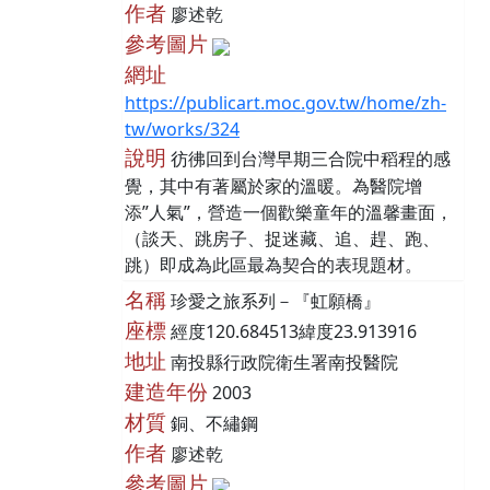
作者
廖述乾
參考圖片
網址
https://publicart.moc.gov.tw/home/zh-
tw/works/324
說明
彷彿回到台灣早期三合院中稻程的感
覺，其中有著屬於家的溫暖。為醫院增
添”人氣”，營造一個歡樂童年的溫馨畫面，
（談天、跳房子、捉迷藏、追、趕、跑、
跳）即成為此區最為契合的表現題材。
名稱
珍愛之旅系列－『虹願橋』
座標
經度120.684513緯度23.913916
地址
南投縣行政院衛生署南投醫院
建造年份
2003
材質
銅、不繡鋼
作者
廖述乾
參考圖片