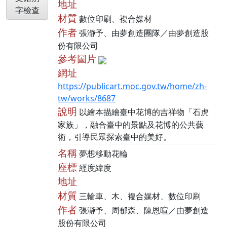
地址
字檢查
材質
數位印刷、複合媒材
作者
張瀞予、由夢創造團隊／由夢創造股
份有限公司
參考圖片
網址
https://publicart.moc.gov.tw/home/zh-
tw/works/8687
說明
以繪本描繪臺中花博的吉祥物「石虎
家族」，融合臺中的景點及花博的公共藝
術，引導民眾探索臺中的美好。
名稱
夢想移動花輪
座標
經度緯度
地址
材質
三輪車、木、複合媒材、數位印刷
作者
張瀞予、周郁森、陳恩暄／由夢創造
股份有限公司