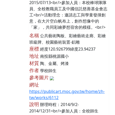
2015/07/13<br/>參加人員：本校棒球隊隊
員、全校教職員工及中國信託慈善基金會志
工<br/>活動理念：邀請志工與學童發揮創
意，在大片空白帆布上，創作想像中的
「家」，共同彩繪夢想宿舍的模樣。<br/>
名稱
公共藝術陶板、彩繪藝術走廊、彩繪
班級牌、校園藝術裝置-鋁雕
座標
經度120.926799緯度23.94237
地址
南投縣桃源國小
材質
陶、金屬、烤漆
作者
學校師生
參考圖片
網址
https://publicart.moc.gov.tw/home/zh-
tw/works/6112
說明
辦理時程：2014/9/2-
2014/12/31<br/>參加人員：全校師生