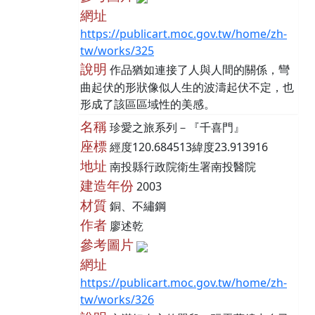
網址
https://publicart.moc.gov.tw/home/zh-
tw/works/325
說明
作品猶如連接了人與人間的關係，彎
曲起伏的形狀像似人生的波濤起伏不定，也
形成了該區區域性的美感。
名稱
珍愛之旅系列－『千喜門』
座標
經度120.684513緯度23.913916
地址
南投縣行政院衛生署南投醫院
建造年份
2003
材質
銅、不繡鋼
作者
廖述乾
參考圖片
網址
https://publicart.moc.gov.tw/home/zh-
tw/works/326