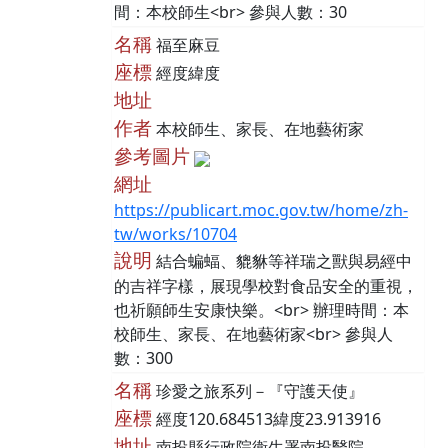
間：本校師生<br> 參與人數：30
名稱
福至麻豆
座標
經度緯度
地址
作者
本校師生、家長、在地藝術家
參考圖片
網址
https://publicart.moc.gov.tw/home/zh-
tw/works/10704
說明
結合蝙蝠、貔貅等祥瑞之獸與易經中
的吉祥字樣，展現學校對食品安全的重視，
也祈願師生安康快樂。<br> 辦理時間：本
校師生、家長、在地藝術家<br> 參與人
數：300
名稱
珍愛之旅系列－『守護天使』
座標
經度120.684513緯度23.913916
地址
南投縣行政院衛生署南投醫院