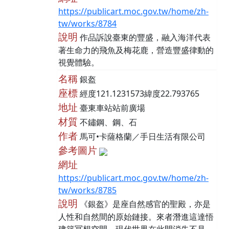
https://publicart.moc.gov.tw/home/zh-
tw/works/8784
說明
作品訴說臺東的豐盛，融入海洋代表
著生命力的飛魚及梅花鹿，營造豐盛律動的
視覺體驗。
名稱
銀盔
座標
經度121.1231573緯度22.793765
地址
臺東車站站前廣場
材質
不鏽鋼、鋼、石
作者
馬可•卡薩格蘭／手日生活有限公司
參考圖片
網址
https://publicart.moc.gov.tw/home/zh-
tw/works/8785
說明
《銀盔》是座自然感官的聖殿，亦是
人性和自然間的原始鏈接。來者潛進這達悟