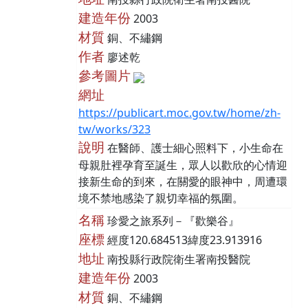
建造年份
2003
材質
銅、不繡鋼
作者
廖述乾
參考圖片
網址
https://publicart.moc.gov.tw/home/zh-
tw/works/323
說明
在醫師、護士細心照料下，小生命在
母親肚裡孕育至誕生，眾人以歡欣的心情迎
接新生命的到來，在關愛的眼神中，周遭環
境不禁地感染了親切幸福的氛圍。
名稱
珍愛之旅系列－『歡樂谷』
座標
經度120.684513緯度23.913916
地址
南投縣行政院衛生署南投醫院
建造年份
2003
材質
銅、不繡鋼