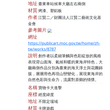
地址
臺東車站候車大廳左右兩側
材質
烤漆、塑鋁板
作者
江賢二／財團法人江賢二藝術文化基
金會
參考圖片
網址
https://publicart.moc.gov.tw/home/zh-
tw/works/8787
說明
創作者以柔細筆觸與色彩綻放的風格
表現背山面海、氣候和暖的東海岸特色，大
廳兩側作品分別為臺東的海天淨土與花團錦
簇，層層用色再現山巒變化，展現東海岸的
自然色彩與生命力，流露對原鄉的情懷。
名稱
寶物卡大進擊
座標
經度緯度
地址
不限定場域
材質
卡牌遊戲