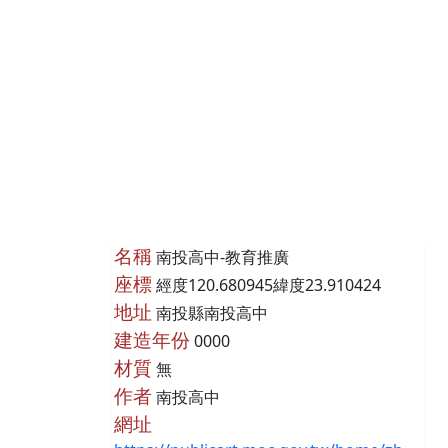
名稱
南投高中-教育推廣
座標
經度120.680945緯度23.910424
地址
南投縣南投高中
建造年份
0000
材質
無
作者
南投高中
網址