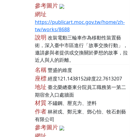
參考圖片
網址
https://publicart.moc.gov.tw/home/zh-
tw/works/8688
說明
改裝電動三輪車作為移動性裝置藝
術，深入臺中市區進行「故事交換行動」，
邀請參與者提供或交換關於夢想的故事，拉
近人與人的距離。
名稱
豐盛的維度
座標
經度121.1438152緯度22.7613207
地址
臺北榮總臺東分院員工職務第一第二
期宿舍入口處牆面
材質
不鏽鋼、壓克力、塗料
作者
林昶戎、鄭元東、鄧心怡、牧石創藝
有限公司
參考圖片
網址