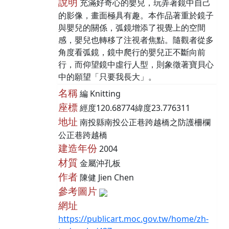
說明
充滿好奇心的嬰兒，玩弄著鏡中自己
的影像，畫面極具有趣。本作品著重於鏡子
與嬰兒的關係，弧鏡增添了視覺上的空間
感，嬰兒也轉移了注視者焦點。隨觀者從多
角度看弧鏡，鏡中爬行的嬰兒正不斷向前
行，而仰望鏡中虛行人型，則象徵著寶貝心
中的願望「只要我長大」。
名稱
編 Knitting
座標
經度120.68774緯度23.776311
地址
南投縣南投公正巷跨越橋之防護柵欄
公正巷跨越橋
建造年份
2004
材質
金屬沖孔板
作者
陳健 Jien Chen
參考圖片
網址
https://publicart.moc.gov.tw/home/zh-