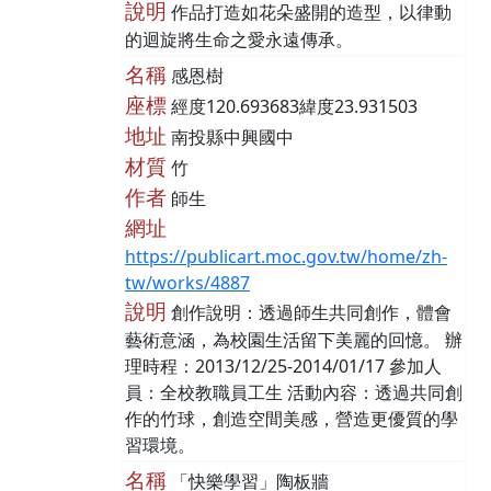
說明
作品打造如花朵盛開的造型，以律動
的迴旋將生命之愛永遠傳承。
名稱
感恩樹
座標
經度120.693683緯度23.931503
地址
南投縣中興國中
材質
竹
作者
師生
網址
https://publicart.moc.gov.tw/home/zh-
tw/works/4887
說明
創作說明：透過師生共同創作，體會
藝術意涵，為校園生活留下美麗的回憶。 辦
理時程：2013/12/25-2014/01/17 參加人
員：全校教職員工生 活動內容：透過共同創
作的竹球，創造空間美感，營造更優質的學
習環境。
名稱
「快樂學習」陶板牆