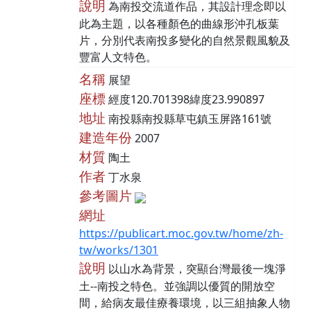
說明
為南投交流道作品，其設計理念即以
此為主題，以各種顏色的曲線形沖孔板葉
片，分別代表南投多變化的自然景觀風貌及
豐富人文特色。
名稱
展望
座標
經度120.701398緯度23.990897
地址
南投縣南投縣草屯鎮玉屏路161號
建造年份
2007
材質
陶土
作者
丁水泉
參考圖片
網址
https://publicart.moc.gov.tw/home/zh-
tw/works/1301
說明
以山水為背景，突顯台灣最後一塊淨
土--南投之特色。並強調以優質的開放空
間，給病友最佳療養環境，以三組抽象人物