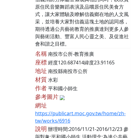
原住民音樂舞蹈表演及品嚐原住民美食方
式，讓大家體驗及瞭解信義鄉在地的人文風
采，並培養大家對信義這塊土地的認同感，
期待透過公共藝術教育的推廣達到更多人參
與藝術活動、豐富人民心靈之美、及促進社
會和諧之目標。
名稱
南投市公所-教育推廣
座標
經度120.687414緯度23.91165
地址
南投縣南投市公所
材質
水彩
作者
平和國小師生
參考圖片
網址
https://publicart.moc.gov.tw/home/zh-
tw/works/6916
說明
辦理時間:2016/11/21-2016/12/23 參
與對象:平和國小師生 活動理念:為達公共藝