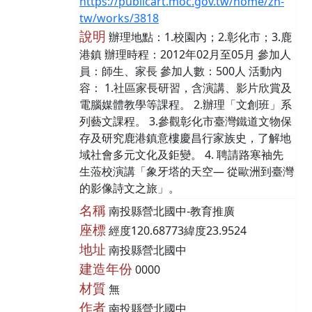
https://publicart.moc.gov.tw/home/zh-
tw/works/3818
說明
辦理地點：1.校園內；2.彰化市；3.鹿
港鎮 辦理時程：2012年02月至05月 參加人
員：師生、家長 參加人數：500人 活動內
容： 1.社區家長研習，含演講、影片欣賞及
電腦媒體教學等課程。 2.辦理「文創班」系
列藝文課程。 3.參觀彰化市臺灣鐵道文物保
存及研究鹿港鎮意樓慶昌行家族史，了解地
域社會多元文化及鉅變。 4. 聘請路寒袖先
生蒞校演講「象牙塔的天空— 從歐洲到臺灣
的影像詩文之旅」。
名稱
南投縣營北國中-教育推廣
座標
經度120.68773緯度23.9524
地址
南投縣營北國中
建造年份
0000
材質
無
作者
南投縣營北國中