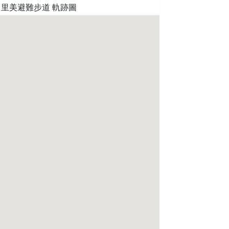
里美避難步道 軌跡圖