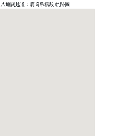
八通關越道：鹿鳴吊橋段 軌跡圖