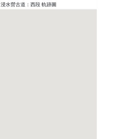
浸水營古道：西段 軌跡圖